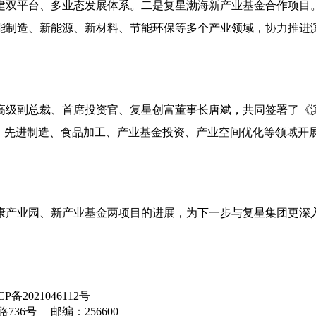
建双平台、多业态发展体系。二是复星渤海新产业基金合作项目
能制造、新能源、新材料、节能环保等多个产业领域，协力推进
高级副总裁、首席投资官、复星创富董事长唐斌，共同签署了《
备、先进制造、食品加工、产业基金投资、产业空间优化等领域开
康产业园、新产业基金两项目的进展，为下一步与复星集团更深
2021046112号
36号 邮编：256600