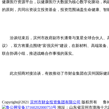
健康医疗资源平台，以健康医疗大数据为核心数字化驱动，构
的原则，共同出资设立投资基金，投资范围涵盖生命健康、智
洽谈结束后，滨州市政府副市长潘青与复星全球合伙人、
议》，双方将重点围绕“富强滨州”建设，在新材料、高端装
联合协调小组，推进战略合作事项的落实。
此次招商对接洽谈，有效推动了市财金集团在滨州国际健
Copyright@2021
滨州市财金投资集团有限公司
版权所有 鲁ICP备
鲁公网安备37160202000753号
地址：山东省滨州市渤海十六路7