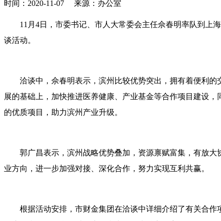
时间：2020-11-07 来源：办公室
11月4日，市委书记、市人大常委会主任佘春明率队到
谈活动。
洽谈中，佘春明表示，滨州比较优势突出，拥有着便利的
展的基础上，加快推进医养健康、产业基金等合作项目建设，
的优质项目，助力滨州产业升级。
郭广昌表示，滨州战略优势叠加，资源禀赋富集，有放大
业方向，进一步加强对接、深化合作，努力实现互利共赢。
根据活动安排，市财金集团在洽谈中详细介绍了有关合作