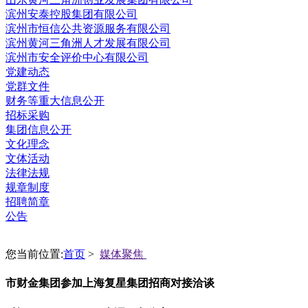
滨州安泰控股集团有限公司
滨州市恒信公共资源服务有限公司
滨州黄河三角洲人才发展有限公司
滨州市安全评价中心有限公司
党建动态
党群文件
财务等重大信息公开
招标采购
集团信息公开
文化理念
文体活动
法律法规
规章制度
招聘简章
公告
您当前位置:
首页
>
媒体聚焦
市财金集团参加上海复星集团招商对接洽谈