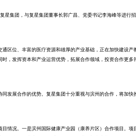
上海复星集团，与复星集团董事长郭广昌、党委书记李海峰等进行
交通区位、丰富的医疗资源和雄厚的产业基础，正在加快建设产教
同时，发挥资本和产业运营优势，拓展合作领域，投资合作更多
协同发展合作的优势。复星集团十分重视与滨州的合作，将加快
项目情况。一是滨州国际健康产业园（康养片区）合作项目。项