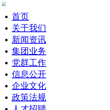
首页
关于我们
新闻资讯
集团业务
党群工作
信息公开
企业文化
政策法规
人才招聘