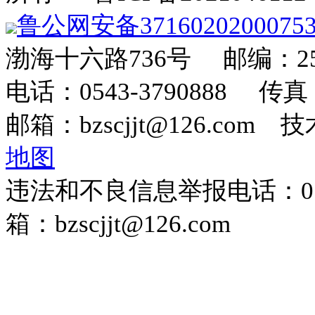
鲁公网安备3716020200075
渤海十六路736号 邮编：256
电话：0543-3790888 传真
邮箱：bzscjjt@126.co
地图
违法和不良信息举报电话：0543
箱：bzscjjt@126.com