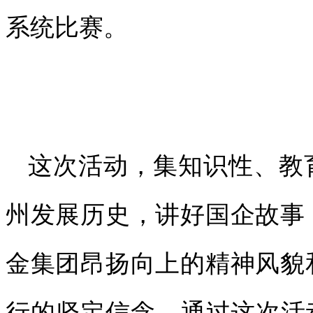
系统比赛。
这次活动，集知识性、教
州发展历史，讲好国企故事
金集团昂扬向上的精神风貌
行的坚定信念。通过这次活