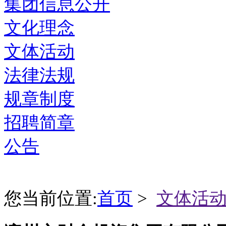
集团信息公开
文化理念
文体活动
法律法规
规章制度
招聘简章
公告
您当前位置:
首页
>
文体活