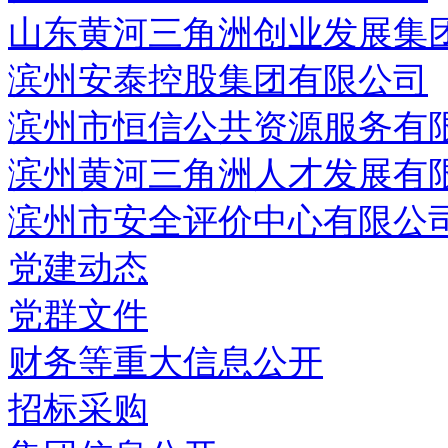
山东黄河三角洲创业发展集
滨州安泰控股集团有限公司
滨州市恒信公共资源服务有
滨州黄河三角洲人才发展有
滨州市安全评价中心有限公
党建动态
党群文件
财务等重大信息公开
招标采购