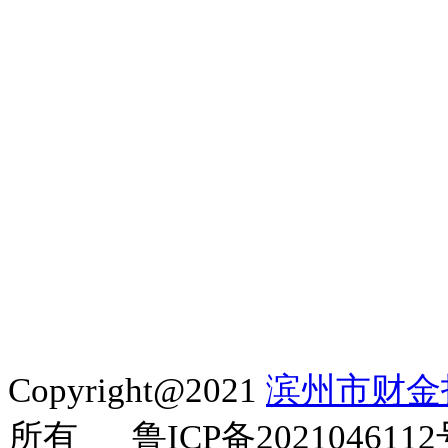
Copyright@2021
滨州市财金
所有 鲁ICP备2021046112