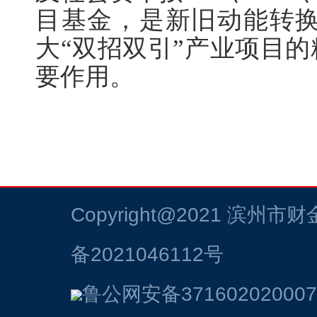
目基金，是新旧动能转
大“双招双引”产业项目
要作用。
Copyright@2021
滨州市财
备2021046112号
鲁公网安备37160202000