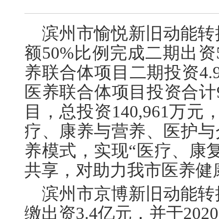
滨州市愉悦新旧动能转换
额50%比例完成二期出资5
养联合体项目二期投资4
医养联合体项目投资合计9
目，总投资140,961万
疗、康养与营养、医护与
养模式，实现“医疗、康
共享，对助力我市医养健
滨州市京博新旧动能转换
缴出资3.4亿元，并于20