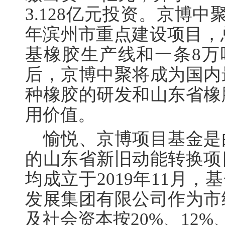
3.128亿元投资。京博中
年滨州市重点建设项目，总
基橡胶生产线和一条8万
后，京博中聚将成为国内
种橡胶的研发和山东省橡
用价值。
愉悦、京博项目基金是
的山东省新旧动能转换项
均成立于2019年11月，
发展集团有限公司作为市
及社会资本按20%、12%