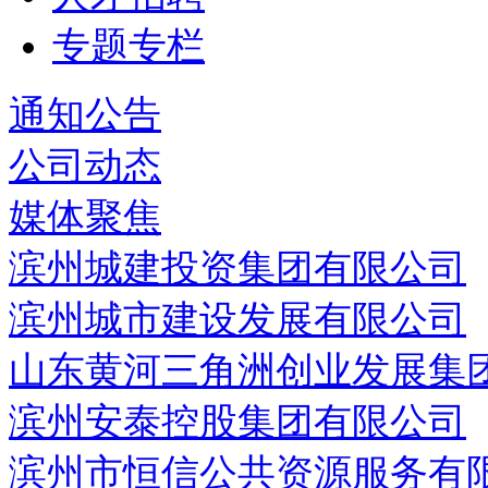
专题专栏
通知公告
公司动态
媒体聚焦
滨州城建投资集团有限公司
滨州城市建设发展有限公司
山东黄河三角洲创业发展集
滨州安泰控股集团有限公司
滨州市恒信公共资源服务有