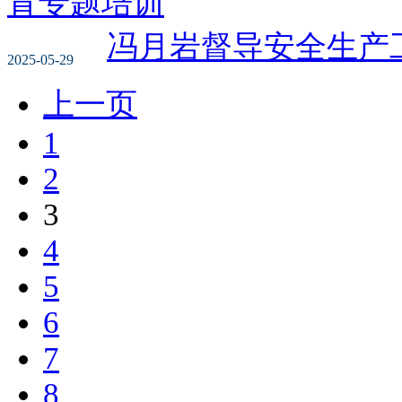
育专题培训
冯月岩督导安全生产
2025-05-29
上一页
1
2
3
4
5
6
7
8