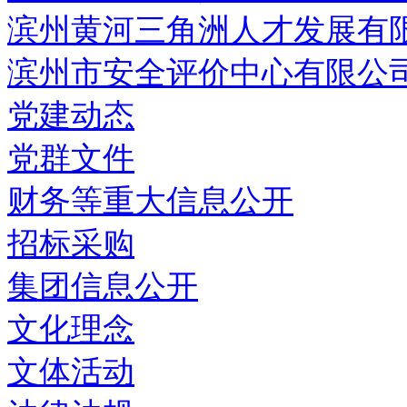
滨州黄河三角洲人才发展有
滨州市安全评价中心有限公
党建动态
党群文件
财务等重大信息公开
招标采购
集团信息公开
文化理念
文体活动